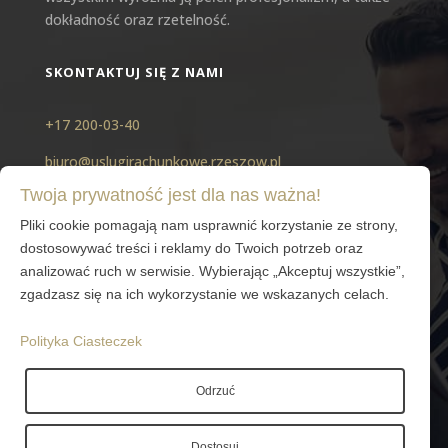
dokładność oraz rzetelność.
SKONTAKTUJ SIĘ Z NAMI
+17 200-03-40
biuro@uslugirachunkowe.rzeszow.pl
Twoja prywatność jest dla nas ważna!
ŚLEDŹ NAS NA MEDIACH SPOŁECZNOŚCIOWYCH
Pliki cookie pomagają nam usprawnić korzystanie ze strony,
dostosowywać treści i reklamy do Twoich potrzeb oraz
analizować ruch w serwisie. Wybierając „Akceptuj wszystkie”,
zgadzasz się na ich wykorzystanie we wskazanych celach.
REGULAMIN
Polityka Ciasteczek
Polityka prywatności
Odrzuć
Dostosuj