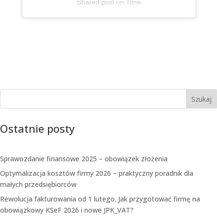
Shared post
on
Time
I
n
s
t
a
g
r
Szukaj
a
m
e
Ostatnie posty
m
b
e
Sprawozdanie finansowe 2025 – obowiązek złożenia
d
Optymalizacja kosztów firmy 2026 – praktyczny poradnik dla
małych przedsiębiorców
Rewolucja fakturowania od 1 lutego. Jak przygotować firmę na
obowiązkowy KSeF 2026 i nowe JPK_VAT?