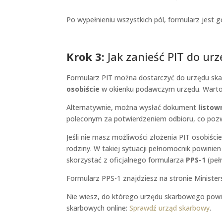
Po wypełnieniu wszystkich pól, formularz jest 
Krok 3:
Jak zanieść PIT do ur
Formularz PIT można dostarczyć do urzędu ska
osobiście
w okienku podawczym urzędu. Warto w
Alternatywnie, można wysłać dokument
listow
poleconym za potwierdzeniem odbioru, co pozw
Jeśli nie masz możliwości złożenia PIT osobiści
rodziny. W takiej sytuacji pełnomocnik powini
skorzystać z oficjalnego formularza
PPS-1
(peł
Formularz PPS-1 znajdziesz na stronie Ministe
Nie wiesz, do którego urzędu skarbowego pow
skarbowych online:
Sprawdź urząd skarbowy
.