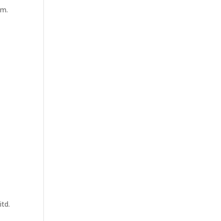
ym.
,
itd.