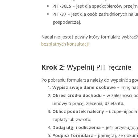
PIT-36LS
– jest dla spadkobierców przejmu
PIT-37
– jest dla osób zatrudnionych na u
gospodarczej.
Nadal nie jesteś pewny który formularz wybrać?
bezpłatnych konsultacji
!
Krok 2:
Wypełnij PIT ręcznie
Po pobraniu formularza należy do wypełnić zg
Wypisz swoje dane osobowe
– imię, na
Określ źródła dochodu
– w zależności od
umowy o pracę, zlecenia, dzieła itd.
Oblicz podatek należny
– uzupełnij pol
zapłaty lub zwrotu.
Dodaj ulgi i odliczenia
– jeśli przysługują
Podpisz formularz
– pamiętaj, że dokum