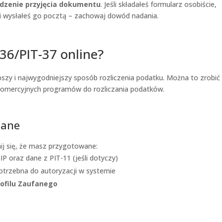
dzenie przyjęcia dokumentu
. Jeśli składałeś formularz osobiście,
li wysłałeś go pocztą – zachowaj dowód nadania.
36/PIT-37 online?
ybszy i najwygodniejszy sposób rozliczenia podatku. Można to zrobić
b komercyjnych programów do rozliczania podatków.
dane
ij się, że masz przygotowane:
 oraz dane z PIT-11 (jeśli dotyczy)
otrzebna do autoryzacji w systemie
rofilu Zaufanego