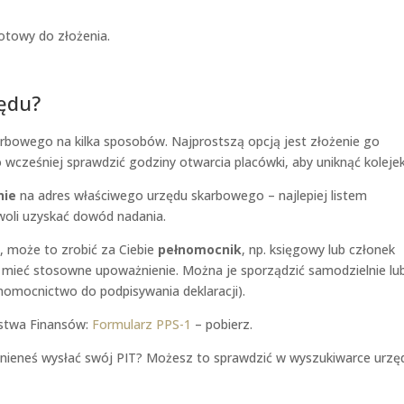
gotowy do złożenia.
zędu?
rbowego na kilka sposobów. Najprostszą opcją jest złożenie go
cześniej sprawdzić godziny otwarcia placówki, aby uniknąć kolejek
nie
na adres właściwego urzędu skarbowego – najlepiej listem
oli uzyskać dowód nadania.
e, może to zrobić za Ciebie
pełnomocnik
, np. księgowy lub członek
en mieć stosowne upoważnienie. Można je sporządzić samodzielnie lu
nomocnictwo do podpisywania deklaracji).
rstwa Finansów:
Formularz PPS-1
– pobierz.
inieneś wysłać swój PIT? Możesz to sprawdzić w wyszukiwarce urz