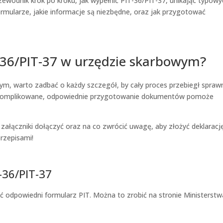
wodnik krok po kroku, jak wypełnić PIT-36/PIT-37, unikając typowy
ormularze, jakie informacje są niezbędne, oraz jak przygotować
-36/PIT-37 w urzędzie skarbowym?
ym, warto zadbać o każdy szczegół, by cały proces przebiegł sprawn
skomplikowane, odpowiednie przygotowanie dokumentów pomoże
 załączniki dołączyć oraz na co zwrócić uwagę, aby złożyć deklaracj
rzepisami!
-36/PIT-37
ć odpowiedni formularz PIT. Można to zrobić na stronie Ministerstw